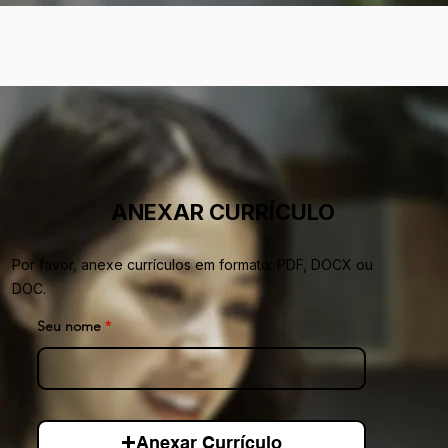
ANEXAR CURRÍCULO
Por favor, anexe currículos em formato: PDF, DOCX ou
DOC.
Seu nome
Anexar Currículo