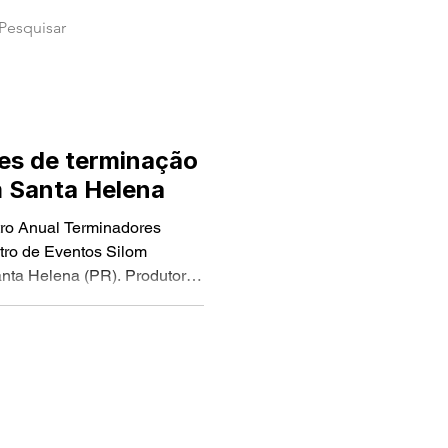
res de terminação
m Santa Helena
tro Anual Terminadores
ntro de Eventos Silom
anta Helena (PR). Produtores
tiveram presentes em um
alorização dos parceiros de