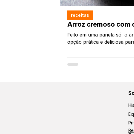
receitas
Arroz cremoso com c
Feito em uma panela só, o 
opção prática e deliciosa pa
S
His
Ex
Pr
Re