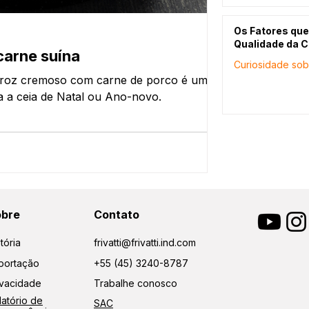
Os Fatores que
receitas
Qualidade da C
arne suína
Carne suín
Curiosidade sob
arroz cremoso com carne de porco é uma
Esta é uma recei
ra a ceia de Natal ou Ano-novo.
suculenta e sabo
obre
Contato
tória
frivatti@frivatti.ind.com
portação
+55 (45) 3240-8787
ivacidade
Trabalhe conosco
latório de
SAC