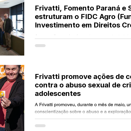
Frivatti, Fomento Paraná e S
estruturam o FIDC Agro (Fu
Investimento em Direitos Cr
Agronegócio) de R$ 150 mil
A operação receberá aportes no montante tot
financiar integrados UPD (
(cento e cinquenta milhões de reais), dividid
de Desmamad
Frivatti, R$ 60.000.000,00 da Cooperativa Si
R$ 30.000.000,00 da Fomento Paraná.
Frivatti promove ações de 
contra o abuso sexual de cr
adolescentes
A Frivatti promoveu, durante o mês de maio, u
conscientização sobre o abuso e a exploração
adolescentes em suas unidades. As atividades
Industrial e Frivatti Genetic, em Itaipulândia, e