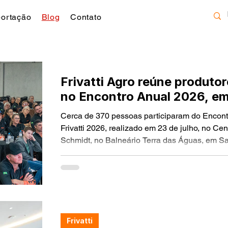
ortação
Blog
Contato
Frivatti Agro reúne produto
no Encontro Anual 2026, e
Cerca de 370 pessoas participaram do Encon
Frivatti 2026, realizado em 23 de julho, no Ce
Schmidt, no Balneário Terra das Águas, em S
de terminação e equipe técnica da Frivatti es
encontro dedicado à atualização técnica e à v
terminação.
Frivatti