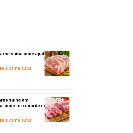
tos de reflexão, informação
portância para toda a
a psicóloga da rede pública
arne suína pode ajudar
re a carne suína
rne suína em
il pode ter recorde em
re a carne suína