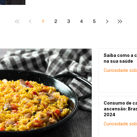
Medianeira, reunindo colaboradores em momen
e sensibilização sobre um tema de extrema im
sociedade. As palestras foram conduzidas pel
1
2
3
4
5
Saiba como a c
na sua saúde
Curiosidade sob
Consumo de ca
ascensão: Bras
2024
Curiosidade sob