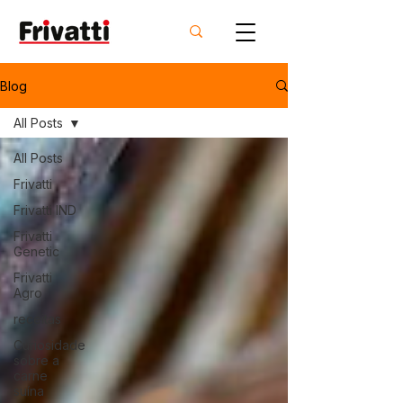
Blog
All Posts
All Posts
Frivatti
Frivatti IND
Frivatti
Genetic
Frivatti
Agro
receitas
Curiosidade
sobre a
carne
suína