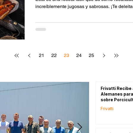
increíblemente jugosas y sabrosas. ¡Te deleitar
21
22
23
24
25
Frivatti Recibe
Alemanes para
sobre Porcicul
Frivatti