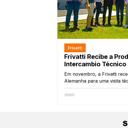
Frivatti
Frivatti Recibe a Pr
Intercambio Técnico 
Em novembro, a Frivatti rec
Alemanha para uma visita téc
Agroceres PIC e as empresas 
integrou um roteiro de ativi
produtivo paranaense e à tro
dois países.
S