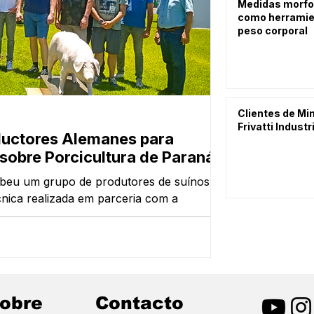
Medidas morfo
como herramien
peso corporal
Medidas mo
Clientes de Mim
Frivatti Industr
herramienta
oductores Alemanes para
sobre Porcicultura de Paraná
A suinocultura 
para estimar o 
ebeu um grupo de produtores de suínos da
balanças eletrô
nica realizada em parceria com a
causar estresse
alemãs Tiggemann e Wissling. A iniciativa
Pesapig ainda 
dades voltado à compreensão do sistema
abordagem práti
ca de experiências entre profissionais dos
equações de pre
obre
Contacto