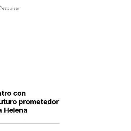
ntro con
futuro prometedor
a Helena
 promoveu um importante
 setor, instituições