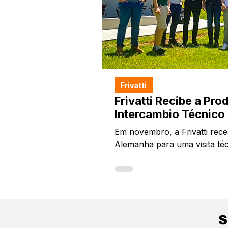
Frivatti
Frivatti Recibe a Pr
Intercambio Técnico 
Em novembro, a Frivatti rec
Alemanha para uma visita téc
Agroceres PIC e as empresas 
integrou um roteiro de ativi
produtivo paranaense e à tro
dois países.
S