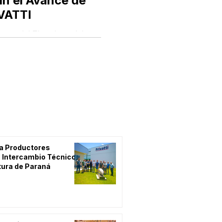
an el Avance de
IVATTI
antes del Ejecutivo y del
frigorífico...
 a Productores
 Intercambio Técnico
tura de Paraná