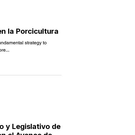
o da Câmara de Vereadores de
n la Porcicultura
undamental strategy to
re...
o y Legislativo de