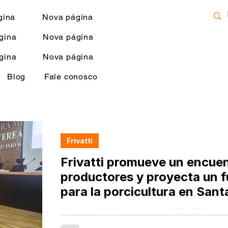
gina
Nova página
gina
Nova página
gina
Nova página
Blog
Fale conosco
Frivatti
Frivatti promueve un encue
productores y proyecta un 
para la porcicultura en Sant
Na tarde da última quarta-feira (7), a Frivatti
encontro com produtores rurais, empresários do