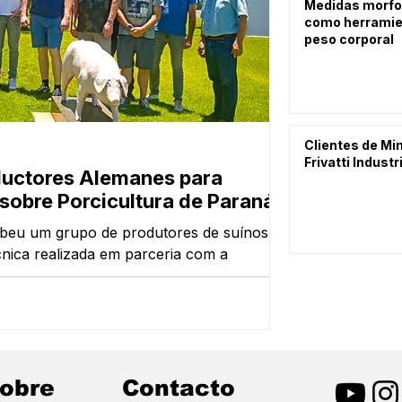
Medidas morfo
como herramien
peso corporal
Medidas mo
Clientes de Mim
Frivatti Industr
herramienta
oductores Alemanes para
sobre Porcicultura de Paraná
A suinocultura 
para estimar o 
ebeu um grupo de produtores de suínos da
balanças eletrô
nica realizada em parceria com a
causar estresse
alemãs Tiggemann e Wissling. A iniciativa
Pesapig ainda 
dades voltado à compreensão do sistema
abordagem práti
ca de experiências entre profissionais dos
equações de pre
obre
Contacto