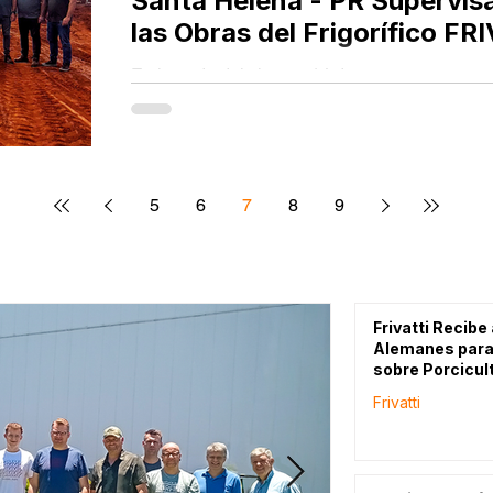
Santa Helena - PR Supervis
las Obras del Frigorífico FR
En la tarde del viernes 14 de marzo, represent
Legislativo visitaron el sitio de construcción del 
5
6
7
8
9
Frivatti Recibe
Alemanes para
sobre Porcicul
Frivatti