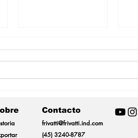
Frivatti se suma al Mayo
Friva
Naranja y moviliza a
reco
colaboradores en la lucha
prov
contra el abuso infantil
prim
obre
Contacto
Prov
BRF
storia
frivatti@frivatti.ind.com
portar
(45) 3240-8787