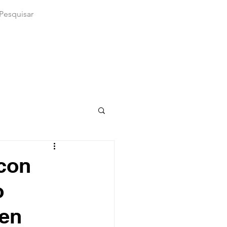
 con
o
 en