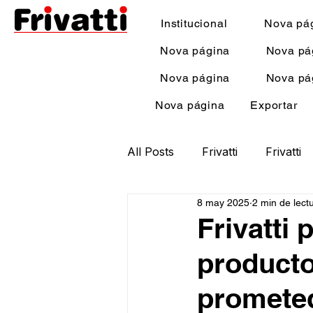
Institucional
Nova pá
Nova página
Nova pá
Nova página
Nova pá
Nova página
Exportar
All Posts
Frivatti
Frivatti
8 may 2025
2 min de lect
Frivatti
producto
prometed