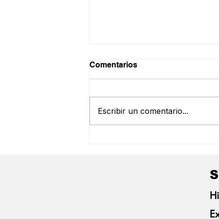
Comentarios
Escribir un comentario...
Frivatti Recibe a
Productores Alemanes para
Intercambio Técnico sobre
Porcicultura de Paraná
S
Hi
Ex