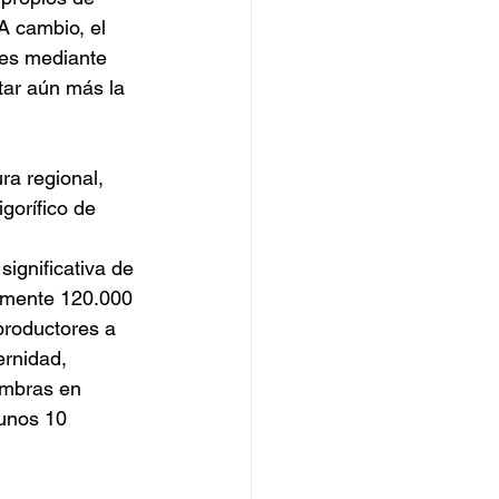
A cambio, el 
les mediante 
tar aún más la 
a regional, 
gorífico de 
 
significativa de 
amente 120.000 
productores a 
rnidad, 
embras en 
unos 10 