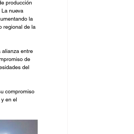
 de producción 
. La nueva 
 aumentando la 
 regional de la 
 alianza entre 
compromiso de 
esidades del 
a su compromiso 
y en el 