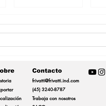
Frivatti se suma al Mayo
Friva
Naranja y moviliza a
reco
colaboradores en la lucha
prov
contra el abuso infantil
prim
obre
Contacto
Prov
BRF
storia
frivatti@frivatti.ind.com
portar
(45) 3240-8787
calización
Trabaja con nosotros