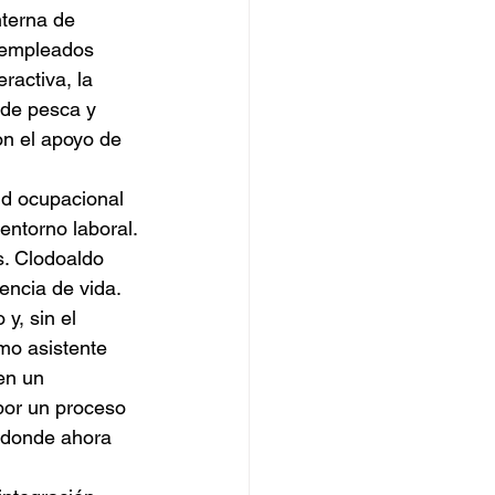
nterna de 
s empleados 
ractiva, la 
de pesca y 
n el apoyo de 
ud ocupacional 
entorno laboral.
. Clodoaldo 
encia de vida. 
y, sin el 
mo asistente 
en un 
por un proceso 
, donde ahora 