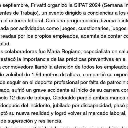
de septiembre, Frivatti organizó la SIPAT 2024 (Semana I
ntes de Trabajo), un evento dirigido a concienciar a lo
 el entorno laboral. Con una programación diversa e inte
da por actividades como juegos, cuestionarios, juegos 
creadas por los propios empleados, además de contar co
alud.
es colaboradoras fue María Regiane, especialista en sal
estacó la importancia de las prácticas preventivas en el 
a conmovedora llamó la atención de todos los empleados
e voleibol de 1,94 metros de altura, compartió su experi
seguir en el deporte profesional por falta de patrocinio 
do, sufrió un grave accidente al inicio de su carrera co
solo 12 días de trabajo, Clodoaldo perdió ambas manos 
después del incidente, jubilado por discapacidad, pasó 
ptó su nueva realidad y logró volver al mercado laboral
de superación y resiliencia.