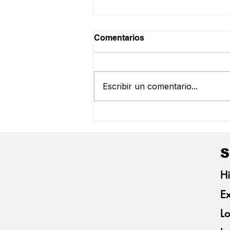
Comentarios
Escribir un comentario...
Frivatti Recibe a
Productores Alemanes para
Intercambio Técnico sobre
Porcicultura de Paraná
S
Hi
Ex
Lo